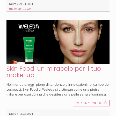
Laura / 29.04.2024
make-up
,
trucco
Skin Food: un miracolo per il tuo
make-up
Nel mondo di oggi, pieno di tendenze e innovazioni nel campo dei
cosmetici, Skin Food di Weleda si distingue come una pietra
miliare per ogni donna che desidera una pelle sana e luminosa.
PER SAPERNE DI PIÙ
Laura / 13.03.2024