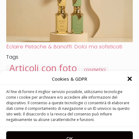
Éclaire Pistache & Banoffi: Dolci ma sofisticati
Tags
Articoli con foto
cosmetici
cura della pelle
fragranze
profumo
Cookies & GDPR
cura dei capelli
make-up
idee regalo
parfémy
Al fine di fornire il miglior servizio possibile, utilizziamo tecnologie
Natale
trucco
autunno
kneipp
novità
tendenze
come i cookie per archiviare e/o accedere alle informazioni del
fragranze
estate
cosmetici curativi
bagnetto
dispositivo. Il consenso a queste tecnologie ci consentirà di elaborare
dati come il comportamento di navigazione o un ID univoco su questo
jarní vůně
denti
collutorio
denti
trucco
sito web. Il disaccordo o la revoca del consenso può influire
rasatura e ceretta
protezione UV
cosmetici abbronzanti
negativamente su alcune caratteristiche e funzioni.
skincare
sole
sali da bagno
spf
cura
unghie
piedi
K-beauty
cosmetici coreani
cavità orale
OK