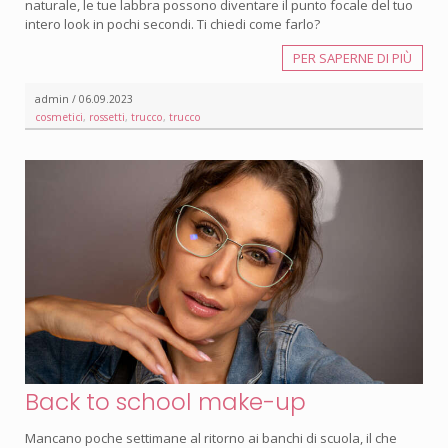
naturale, le tue labbra possono diventare il punto focale del tuo
intero look in pochi secondi. Ti chiedi come farlo?
PER SAPERNE DI PIÙ
admin / 06.09.2023
cosmetici
,
rossetti
,
trucco
,
trucco
Back to school make-up
Mancano poche settimane al ritorno ai banchi di scuola, il che